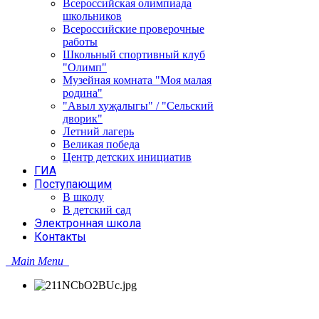
Всероссийская олимпиада
школьников
Всероссийские проверочные
работы
Школьный спортивный клуб
"Олимп"
Музейная комната "Моя малая
родина"
"Авыл хуҗалыгы" / "Сельский
дворик"
Летний лагерь
Великая победа
Центр детских инициатив
ГИА
Поступающим
В школу
В детский сад
Электронная школа
Контакты
Main Menu