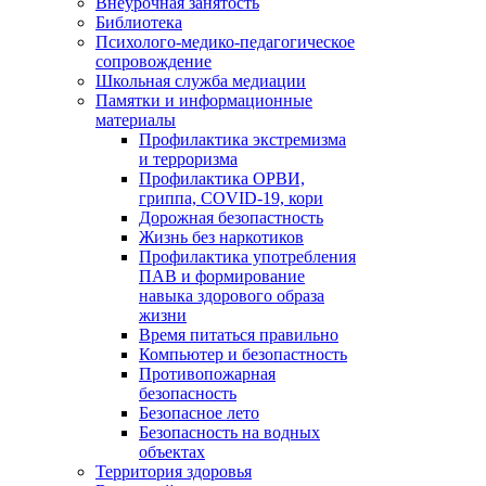
Внеурочная занятость
Библиотека
Психолого-медико-педагогическое
сопровождение
Школьная служба медиации
Памятки и информационные
материалы
Профилактика экстремизма
и терроризма
Профилактика ОРВИ,
гриппа, COVID-19, кори
Дорожная безопастность
Жизнь без наркотиков
Профилактика употребления
ПАВ и формирование
навыка здорового образа
жизни
Время питаться правильно
Компьютер и безопастность
Противопожарная
безопасность
Безопасное лето
Безопасность на водных
объектах
Территория здоровья